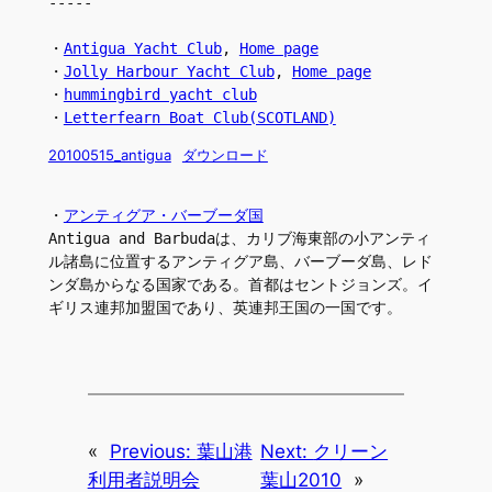
-----
・
Antigua Yacht Club
, 
Home page
・
Jolly Harbour Yacht Club
, 
Home page
・
hummingbird yacht club
・
Letterfearn Boat Club(SCOTLAND)
20100515_antigua
ダウンロード
・
アンティグア・バーブーダ国
Antigua and Barbudaは、カリブ海東部の小アンティ
ル諸島に位置するアンティグア島、バーブーダ島、レド
ンダ島からなる国家である。首都はセントジョンズ。イ
ギリス連邦加盟国であり、英連邦王国の一国です。
«
Previous:
葉山港
Next:
クリーン
利用者説明会
葉山2010
»