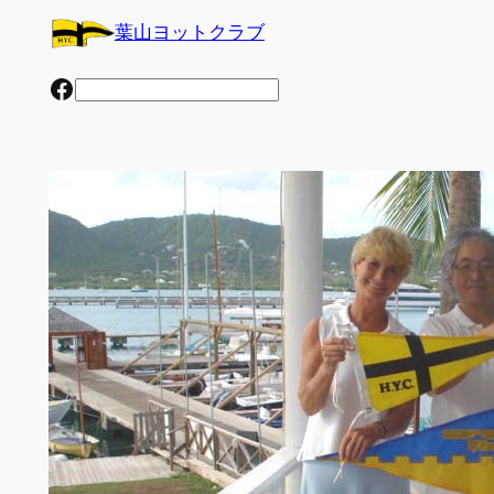
内
葉山ヨットクラブ
容
を
Facebook
検
ス
索
キ
ッ
プ