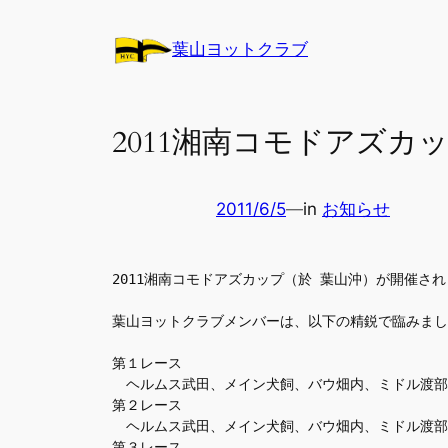
内
容
葉山ヨットクラブ
を
ス
キ
2011湘南コモドアズカ
ッ
プ
2011/6/5
—
in
お知らせ
2011湘南コモドアズカップ（於 葉山沖）が開催されまし
葉山ヨットクラブメンバーは、以下の精鋭で臨みまし
第１レース
　ヘルムス武田、メイン犬飼、バウ畑内、ミドル渡部
第２レース
　ヘルムス武田、メイン犬飼、バウ畑内、ミドル渡部
第３レース