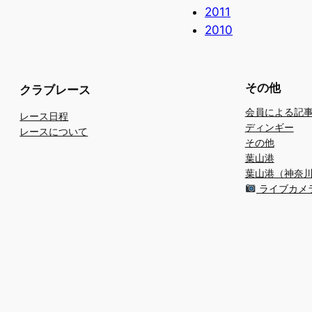
2011
2010
その他
クラブレース
会員による記
レース日程
ディンギー
レースについて
その他
葉山港
葉山港（神奈
ライブカメ