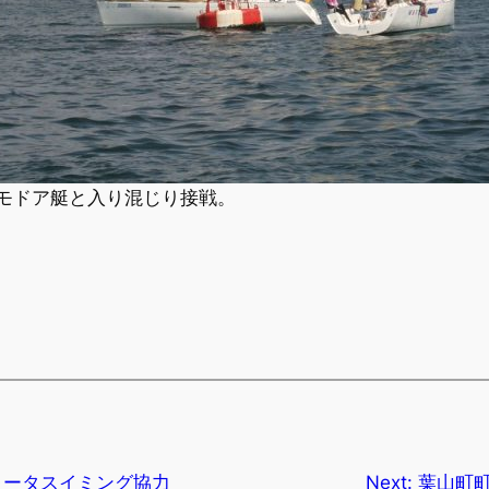
コモドア艇と入り混じり接戦。
ォータスイミング協力
Next:
葉山町