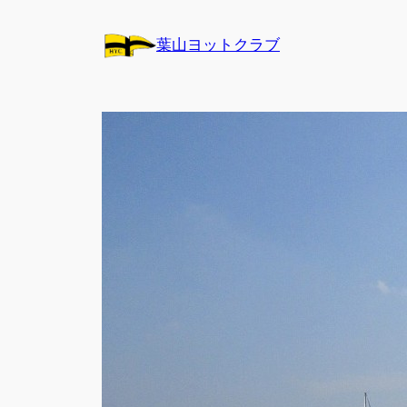
内
容
葉山ヨットクラブ
を
ス
キ
ッ
プ