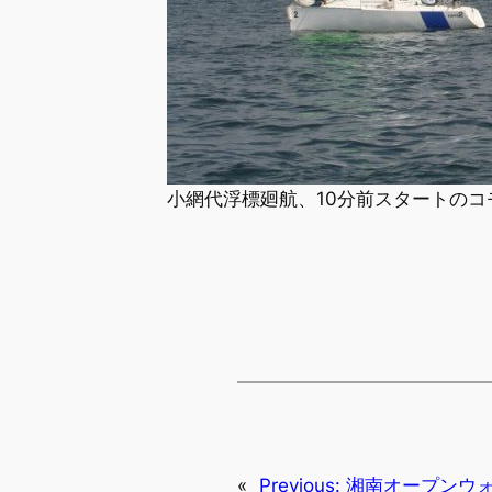
小網代浮標廻航、10分前スタートの
«
Previous:
湘南オープンウ