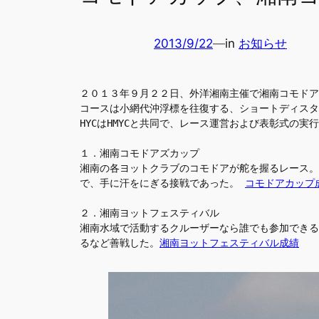
2013/9/22
—
in
お知らせ
２０１３年９月２２日、外洋湘南主催で湘南コモドア
コースは小網代沖浮標を往復する、ショートディスタ
HYCはHMYCと共同で、レース運営および表彰式の
１．湘南コモドアズカップ
湘南の各ヨットクラブのコモドアが舵を握るレース。
で、手に汗をにぎる接戦であった。 
コモドアカップ
２．湘南ヨットフェスティバル
湘南水域で活動するクルーザーなら誰でも参加できる
るなど善戦した。
湘南ヨットフェスティバル成績