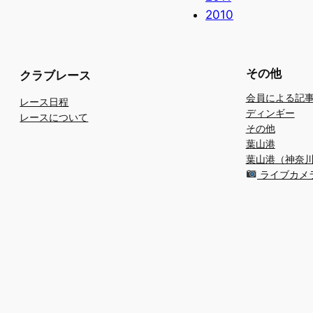
2010
その他
クラブレース
会員による記
レース日程
ディンギー
レースについて
その他
葉山港
葉山港（神奈
ライブカメ