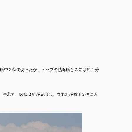
艇中３位であったが、トップの熱海艇との差は約１分
ト、牛若丸、関係２艇が参加し、寿限無が修正３位に入