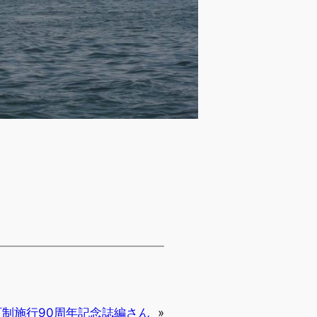
町制施行90周年記念誌編さん
»