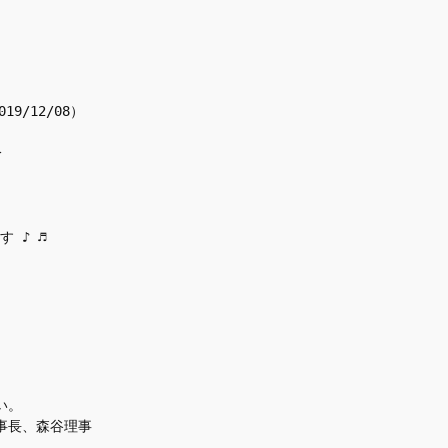
9/12/08）
分
 ♪ ♬
い。
事長、森谷理事