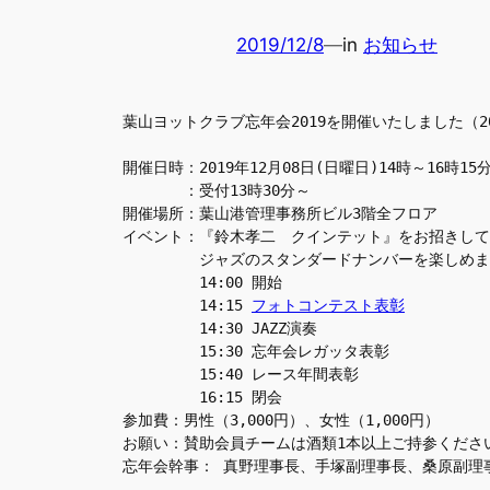
2019/12/8
—
in
お知らせ
葉山ヨットクラブ忘年会2019を開催いたしました（201
開催日時：2019年12月08日(日曜日)14時～16時15
　　　　：受付13時30分～
開催場所：葉山港管理事務所ビル3階全フロア
イベント：『鈴木孝二　クインテット』をお招きして
　　　　　ジャズのスタンダードナンバーを楽しめます
　　　　　14:00 開始
　　　　　14:15 
フォトコンテスト表彰
　　　　　14:30 JAZZ演奏
　　　　　15:30 忘年会レガッタ表彰
　　　　　15:40 レース年間表彰
　　　　　16:15 閉会
参加費：男性（3,000円）、女性（1,000円）
お願い：賛助会員チームは酒類1本以上ご持参くださ
忘年会幹事： 真野理事長、手塚副理事長、桑原副理