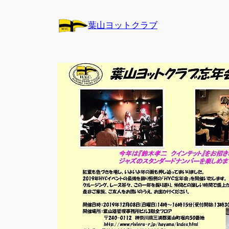
内
容
葉山ヨットクラブ
を
ス
キ
ッ
プ