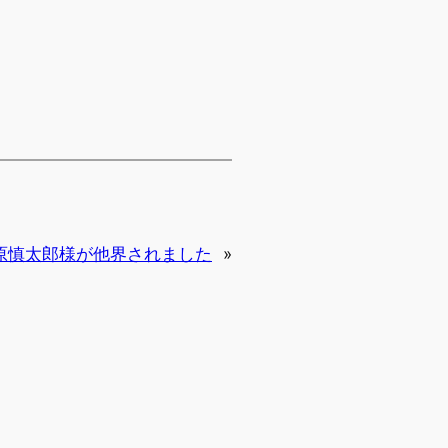
原慎太郎様が他界されました
»