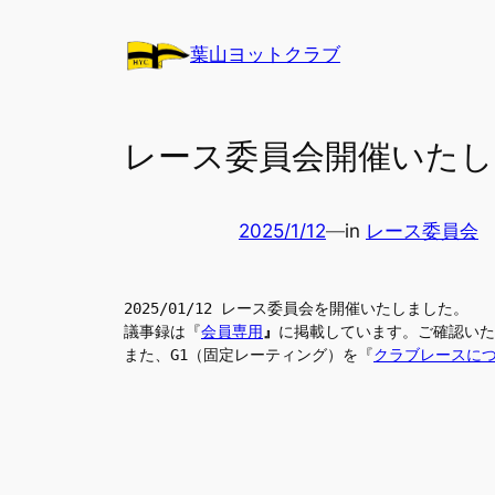
内
容
葉山ヨットクラブ
を
ス
キ
レース委員会開催いた
ッ
プ
2025/1/12
—
in
レース委員会
2025/01/12 レース委員会を開催いたしました。
議事録は『
会員専用
』
に掲載しています。ご確認いた
また、G1（固定レーティング）を『
クラブレースに