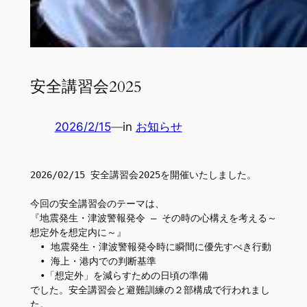
安全講習会2025
2026/2/15
—
in
お知らせ
2026/02/15 安全講習会2025を開催いたしました。
今回の安全講習会のテーマは、
『地震発生・津波警報発令 ― その時の心構えを考える～
想定外を想定内に～』
　• 地震発生・津波警報発令時に瞬間に優先すべき行動
　• 海上・港内での判断基準
　•「想定外」を減らすための日頃の準備
でした。安全講習会と避難訓練の２部構成で行われまし
た。