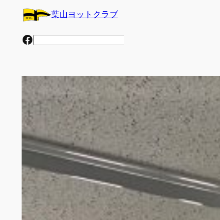
内
葉山ヨットクラブ
容
を
Facebook
検
ス
索
キ
ッ
プ