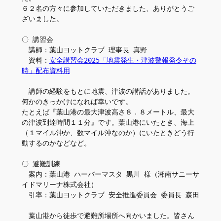
６２名の方々に参加していただきました、ありがとうご
ざいました。
〇 講習会
　講師：葉山ヨットクラブ 理事長 真野
　資料：
安全講習会2025「地震発生・津波警報発令その
時」配布資料用
　講師の経験をもとに地震、津波の講話がありました。
何かのきっかけになれば幸いです。
たとえば『葉山港の最大津波高さ８．８メートル、最大
の津波到達時間１１分』です。葉山港にいたとき、海上
（１マイル沖か、数マイル沖なのか）にいたときどう行
動するのかなどなど。
〇 避難訓練
　案内：葉山港 ハーバーマスタ 黒川 様（湘南サニーサ
イドマリーナ株式会社）
　引率：葉山ヨットクラブ 安全推進委員会 委員長 森田
　葉山港から徒歩で避難所場所へ向かいました。皆さん