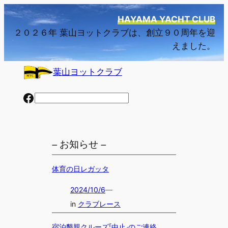
内
HAYAMA YACHT CLUB
容
２０２６年 葉山ヨットクラブは、創立９０周年を迎
を
えました。
ス
キ
葉山ヨットクラブ
ッ
プ
Facebook
検
索
– お知らせ –
体育の日レガッタ
2024/10/6
—
in
クラブレース
宿泊懇親クルーズ「中止」のご連絡