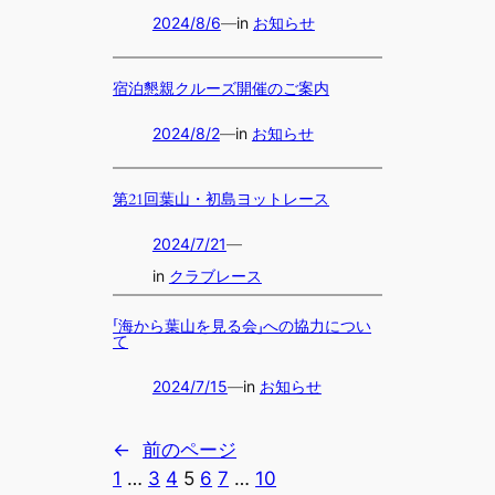
2024/8/6
—
in
お知らせ
宿泊懇親クルーズ開催のご案内
2024/8/2
—
in
お知らせ
第21回葉山・初島ヨットレース
2024/7/21
—
in
クラブレース
「海から葉山を見る会」への協力につい
て
2024/7/15
—
in
お知らせ
←
前のページ
1
…
3
4
5
6
7
…
10